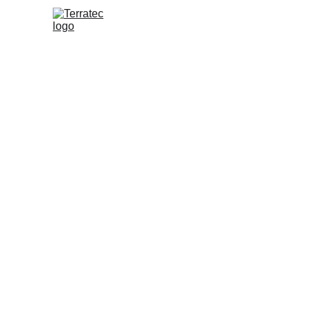
Terratec impu
con l
Terratec fortalece su compromis